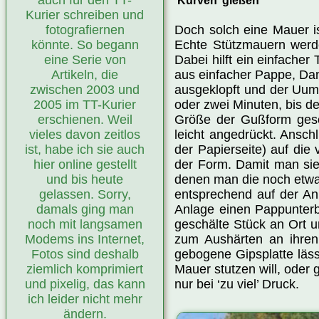
auch für den TT-
‘Kurven’ gießen
Kurier schreiben und
Doch solch eine Mauer is
fotografiernen
Echte Stützmauern werde
könnte. So begann
Dabei hilft ein einfacher
eine Serie von
aus einfacher Pappe, Dan
Artikeln, die
ausgeklopft und der Uuml
zwischen 2003 und
oder zwei Minuten, bis de
2005 im TT-Kurier
Größe der Gußform gesch
erschienen. Weil
leicht angedrückt. Ansch
vieles davon zeitlos
der Papierseite) auf die
ist, habe ich sie auch
der Form. Damit man sie 
hier online gestellt
denen man die noch etwas
und bis heute
entsprechend auf der Anl
gelassen. Sorry,
Anlage einen Pappunterb
damals ging man
geschälte Stück an Ort u
noch mit langsamen
zum Aushärten an ihren 
Modems ins Internet,
gebogene Gipsplatte läss
Fotos sind deshalb
Mauer stutzen will, oder 
ziemlich komprimiert
nur bei ‘zu viel’ Druck.
und pixelig, das kann
ich leider nicht mehr
ändern.