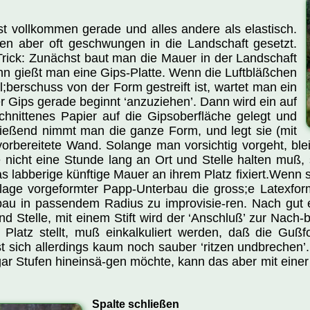
t vollkommen gerade und alles andere als elastisch.
n aber oft geschwungen in die Landschaft gesetzt.
 Trick: Zunächst baut man die Mauer in der Landschaft
n gießt man eine Gips-Platte. Wenn die Luftbläßchen
;berschuss von der Form gestreift ist, wartet man ein
r Gips gerade beginnt ‘anzuziehen’. Dann wird ein auf
nittenes Papier auf die Gipsoberfläche gelegt und
ließend nimmt man die ganze Form, und legt sie (mit
 vorbereitete Wand. Solange man vorsichtig vorgeht, bl
nicht eine Stunde lang an Ort und Stelle halten muß, so
 labberige künftige Mauer an ihrem Platz fixiert.Wenn s
age vorgeformter Papp-Unterbau die gross;e Latexform 
au in passendem Radius zu improvisie-ren. Nach gut e
nd Stelle, mit einem Stift wird der ‘Anschluß’ zur Nach
Platz stellt, muß einkalkuliert werden, daß die Guß
t sich allerdings kaum noch sauber ‘ritzen undbrechen
gar Stufen hineinsä-gen möchte, kann das aber mit einer
Spalte schließen