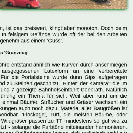
n, ist das preiswert, klingt aber monoton. Doch beim
 In felsigem Gelände wurde oft der bei den Arbeiten
angenehm aus einem ‘Guss’.
s ‘Grünzeug
öhre entstand ähnlich wie Kurven durch anschmiegen
 ausgegossenen Latexform an eine vorbereitete
 Für die Portalsteine wurde dünn Gips aufgetragen
d zu Steinen geschnitzt. ‘Hinter’ der Kamera’: die im
 und 7 gezeigte Bahnhofseinfahrt Connrath. Natürlich
grünung ein Thema für sich. Weil aber rund um die
 einmal Bäume, Sträucher und Gräser wachsen: ein
ungen auch noch dazu. Material aller Baugrößen ist
endbar. ‘Flockage’, Turf, die meisten Bäume, oder
n Wildgräser passen zu TT mindestens so gut wie zu
tzt - solange die Farbtöne miteinander harmonieren.