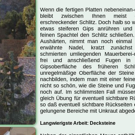
Wenn die fertigen Platten nebeneinan-
bleibt zwischen Ihnen meist 
erschreckender Schlitz. Doch halb so w
etwas steiferen Gips anrühren und
feinen Spachtel den Schlitz schließe
Aushärten, nimmt man noch einmal d
erwähnte Nadel, kratzt zunächst
schmierten umliegenden Mauerberei-
frei und anschließend Fugen in 
Gipsoberfläche des früheren Schl
unregelmäßige Oberfläche der Stein
nachbilden, indem man mit einer fein
nicht so schön, wie die Steine und Fu
noch auf. Im schlimmsten Fall müsse
gleich Übung für eventuell sichtbare Rü
so daß eventuell sichtbare Rückseiten 
gelungene Bereiche mit Unkraut abged
Langwierigste Arbeit: Decksteine