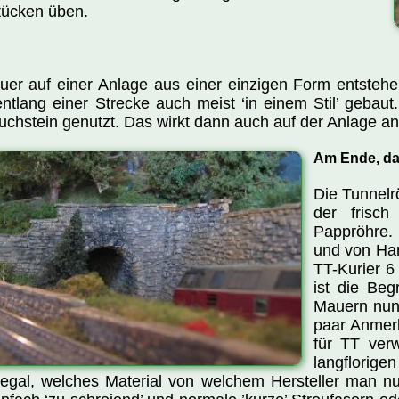
tücken üben.
uer auf einer Anlage aus einer einzigen Form entstehe
lang einer Strecke auch meist ‘in einem Stil’ gebaut.
uchstein genutzt. Das wirkt dann auch auf der Anlage 
Am Ende, da
Die Tunnelr
der frisch
Pappröhre.
und von Han
TT-Kurier 6
ist die Be
Mauern nun
paar Anmerk
für TT verw
langflorige
 egal, welches Material von welchem Hersteller man nu