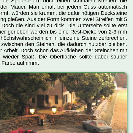
 die Spörle-Form noch einen schmalen Streifen: die
 der Mauer. Man erhält bei jedem Guss automatisch
mt, würden sie krumm, die dafür nötigen Decksteine
ng gießen. Aus der Form kommen zwei Streifen mit 5
ch die sind viel zu dick. Die Unterseite sollte erst
pier gerieben werden bis eine Rest-Dicke von 2-3 mm
n höchstwahrscheinlich in einzelne Steine zerbrechen.
 zwischen den Steinen, die dadurch nutzbar bleiben.
er Arbeit. Doch schon das Aufkleben der Steinchen mit
 wieder Spaß. Die Oberfläche sollte dabei sauber
h Farbe aufnimmt