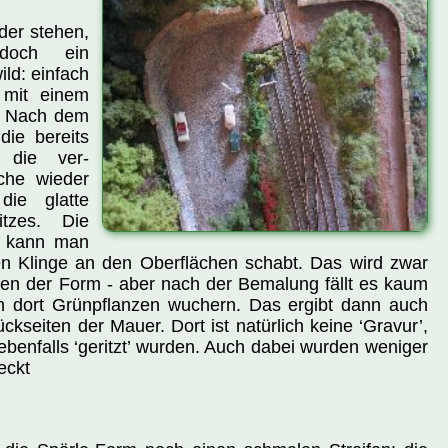
der stehen,
doch ein
ild: einfach
 mit einem
n. Nach dem
ie bereits
 die ver-
che wieder
die glatte
itzes. Die
e kann man
en Klinge an den Oberflächen schabt. Das wird zwar
gen der Form - aber nach der Bemalung fällt es kaum
n dort Grünpflanzen wuchern. Das ergibt dann auch
ckseiten der Mauer. Dort ist natürlich keine ‘Gravur’,
ebenfalls ‘geritzt’ wurden. Auch dabei wurden weniger
eckt