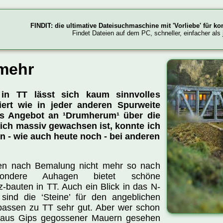
FINDIT: die ultimative Dateisuchmaschine mit 'Vorliebe' für k
Findet Dateien auf dem PC, schneller, einfacher als 
mehr
in TT lässt sich kaum sinnvolles
iert wie in jeder anderen Spurweite
s Angebot an ¹Drumherum¹ über die
lich massiv gewachsen ist, konnte ich
n - wie auch heute noch - bei anderen
en nach Bemalung nicht mehr so nach
sondere Auhagen bietet schöne
tz-bauten in TT. Auch ein Blick in das N-
sind die ‘Steine’ für den angeblichen
passen zu TT sehr gut. Aber wer schon
 aus Gips gegossener Mauern gesehen