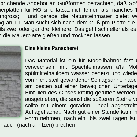
tspr-chende Angebot an Gußformen betrachten, daß Spörle
rplatten für HO sind tatsächlich feiner, als manches 
tengross; - und gerade die Natursteinmauer bietet 
ng an TT. Man sucht sich nach dem Guß pro Platte die
ils zwei oder gar drei kleinere. Das geht schneller als es
n die Mauerplatte gießen und trocknen lassen
Eine kleine Panscherei
Das Material ist ein für Modellbahner fast u
verwechseln mit Spachtelmassen a’la Molt
spülmittelhaltigem Wasser benetzt und wiede
von nicht steif gewordener Schlagsahne haben, 
am besten auf einer beweglichen Unterlage
Einfüllen des Gipses kräftig gerüttelt werd
ausgetrieben, die sonst die späteren Steine 
sollte mit einem geraden Lineal abgestr
Auflagefläche.. Nach gut einer Stunde kann m
Form nehmen, nach ein- bis zwei Tagen ist si
 auch (nach anritzen) brechen.