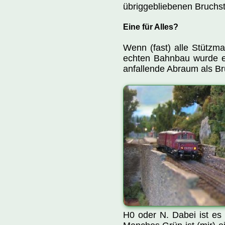
übriggebliebenen Bruchs
Eine für Alles?
Wenn (fast) alle Stützma
echten Bahnbau wurde ent
anfallende Abraum als Br
H0 oder N. Dabei ist es