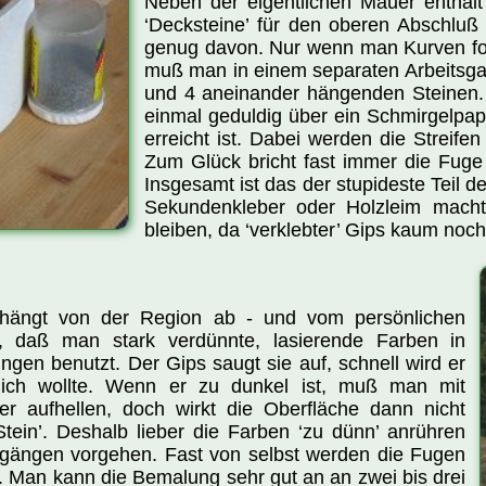
Neben der eigentlichen Mauer enthält
‘Decksteine’ für den oberen Abschluß
genug davon. Nur wenn man Kurven for
muß man in einem separaten Arbeitsga
und 4 aneinander hängenden Steinen. Do
einmal geduldig über ein Schmirgelpa
erreicht ist. Dabei werden die Streife
Zum Glück bricht fast immer die Fuge
Insgesamt ist das der stupideste Teil d
Sekundenkleber oder Holzleim macht
bleiben, da ‘verklebter’ Gips kaum noc
hängt von der Region ab - und vom persönlichen
, daß man stark verdünnte, lasierende Farben in
ngen benutzt. Der Gips saugt sie auf, schnell wird er
lich wollte. Wenn er zu dunkel ist, muß man mit
r aufhellen, doch wirkt die Oberfläche dann nicht
Stein’. Deshalb lieber die Farben ‘zu dünn’ anrühren
-gängen vorgehen. Fast von selbst werden die Fugen
.. Man kann die Bemalung sehr gut an an zwei bis drei