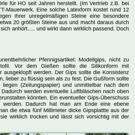
 für HO seit Jahren herstellt. (Im Vertrieb z.B. bei
TT-Mauerwerk. Eine solche Latexform kostet rund 12
wegen Ihrer unregelmäßigen Steine eine besondere
 etwa 20 größten Steine aus und macht daraus durch
 sich anhört..... und wirkt dann wirklich passend. Doch
nentbehrlicher Pfennigsartikel: Modellgips, nicht zu
ofil. Vor dem Gießen sollte die Silikonform mit
r ausgeklopft werden. Der Gips sollte die Konsistenz
lieber zu flüssig sein als zu fest. Die Gußform sollte
 liegen (Zeitungspapier) und unmittelbar nach dem
en. Dadurch werden eventuelle Luftbläschen nach oben
verunstalten könnten. Ein eventueller Gips-Überschuss
eift werden. Dadurch hat man am Ende eine ebene
an die etwa fünf Millimeter dicke Gipsplattte aus der
e wirklich trocken und lässt sich vorsichtig mit der