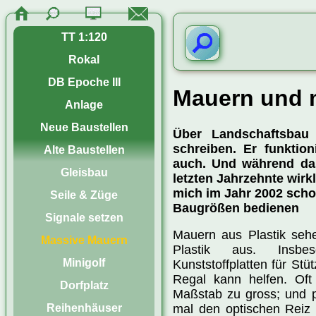
TT 1:120
Rokal
DB Epoche III
Mauern und 
Anlage
Neue Baustellen
Über Landschaftsbau 
schreiben. Er funktion
Alte Baustellen
auch. Und während da
Gleisbau
letzten Jahrzehnte wirk
mich im Jahr 2002 scho
Seile & Züge
Baugrößen bedienen
Signale setzen
Mauern aus Plastik seh
Massive Mauern
Plastik aus. Insbe
Minigolf
Kunststoffplatten für Stü
Regal kann helfen. Oft 
Dorfplatz
Maßstab zu gross; und 
Reihenhäuser
mal den optischen Reiz