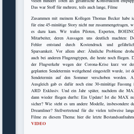
vielen hundert Toten als gefährliche Konstruktion entpupp
Das war Stoff für mehrere, teils auch lange, Filme
Zusammen mit meinem Kollegen Thomas Becker habe i
für eine 45-minütige Story nicht nur zusammengetragen, w
es dazu kam. Wir trafen Piloten, Experten, BOEIN
Mitarbeiter, deren Aussagen uns deutlich machten: D
Fehler entstand durch Kostendruck und gefährlic
Sparsamkeit. Vor allem aber: Ähnliche Probleme droh
auch bei anderen Flugzeugtypen, die heute noch fliegen. 
der Flugverkehr wegen der Corona-Krise kurz vor d
geplanten Sendetermin weitgehend eingestellt wurde, ist d
Sendetermin auf den Sommer verschoben worden. A
Ausgleich gab es dafür noch eine 30-minütige Fassung 
ARD Exklusiv. Und ein Jahr später, nachdem die M
dann wieder fliegen durfte: Ein Update! Ist die MAX n
sicher? Wie steht es um andere Modelle, insbesondere d
Dreamliner? Stellvertretend für die vielen teilweise lang
Filme zu diesem Thema: hier die letzte Bestandsaufnahm
VIDEO