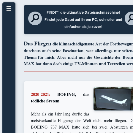
☰
FINDIT: die ultimative Dateisuchmaschine!
Findet jede Datei auf Ihrem PC, schneller und
einfacher als je zuvor!
Das Fliegen
die klimaschädigensste Art der Fortbewegu
durchaus auch seine Faszination, war allerdings nur selten
Thema für mich. Aber nicht nur die Geschichte der Boein
MAX hat dann doch einige TV-Minuten und Textzeilen verd
2020-2021:
BOEING, das
tödliche System
Mehr als ein Jahr lang durfte das
meistverkaufte Flugzeug der Welt nicht mehr fliegen. D
BOEING 737 MAX hatte sich bei zwei Abstürzen m