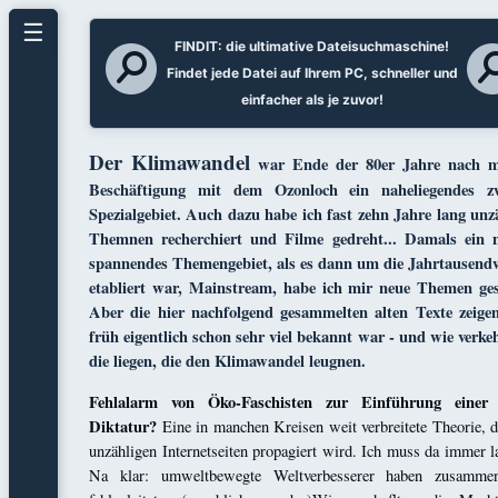
☰
FINDIT: die ultimative Dateisuchmaschine!
Findet jede Datei auf Ihrem PC, schneller und
einfacher als je zuvor!
Der Klimawandel
war Ende der 80er Jahre nach m
Beschäftigung mit dem Ozonloch ein naheliegendes zw
Spezialgebiet. Auch dazu habe ich fast zehn Jahre lang unz
Themnen recherchiert und Filme gedreht... Damals ein n
spannendes Themengebiet, als es dann um die Jahrtausend
etabliert war, Mainstream, habe ich mir neue Themen ges
Aber die hier nachfolgend gesammelten alten Texte zeige
früh eigentlich schon sehr viel bekannt war - und wie verkeh
die liegen, die den Klimawandel leugnen.
Fehlalarm von Öko-Faschisten zur Einführung einer
Diktatur?
Eine in manchen Kreisen weit verbreitete Theorie, d
unzähligen Internetseiten propagiert wird. Ich muss da immer l
Na klar: umweltbewegte Weltverbesserer haben zusamme