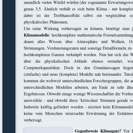
unendlich vielen Würfel-würfen (der sogenannte Erwartungswer
genau 3,5. Ähnlich verhält es sich beim Klima - nur komplizi
dabei ist der Treibhauseffekt selbst ein vergleichbar s
physikalisches Phänomen.
Um seine Wirkung vorhersagen zu können, benötigt man j
Klimamodelle
: hochkomplexe mathematische Formelsammlung
denen alles Wissen über Atmosphäre und Wolken, Oz
Strömungen, Verdunstungsraten und sonstige Detailformeln zu
hochkomplexen Ganzen verknüpft werden. Nun hat sich das 
über die physikalischen Abläufe ebenso vermehrt, wi
Computerkapazitäten. Doch in den Grundaussagen liegen
(einfache) und neue (komplexe) Modelle nah beieinander. Tatsä
kommen die weltweit unterschiedlichen Forschergruppen, die a
unterschiedlichen Modellen arbeiten, am Ende zu sehr ähn
Ergebnissen. Obwohl einige wenige Wissenschaftler die Vorhe
anzweifeln - und obwohl diese 'kritischen' Stimmen gerade v
Industrie kräftig gefördert werden - existiert kein Klimamodel
keine vom Menschen verursachte Erwärmung der Erdatmos
vorhersagt.
Gegenbeweis Klimagate?
Vor J