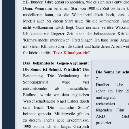
z.B. hundert Jahre genau so abbilden, wie es sich tatsä entwickel
Denn: Wenn man bei einem Start von 1900 die Zeit bis heute k
modellieren kann, ist die Wahrscheinlichkeit hoch, dass 
Modell auch bei einem Start heute für die kommenden Jahr
nicht vollkommen falsch liegt. Ganz normale, seriöse Wissens
Ich konnte vor längerer Zeit einen der bekanntesten Kritik
'Klimawandels' interviewen. Fred Singer. Ich habe seine Arg
mit vielen Klimaforschern diskutiert und halte deren Arbeit wei
Text: Klimahysterie?
für höchst seriös.
Das bekannteste Gegen-Argument:
Die Sonne ist Schuld. Wirklich?
Die
Die Sonne ist sch
Behauptung 'Die Veränderung der
?
Sonnenaktivität' wäre viel
Darüber habe 
entscheidender als menschlicher
schon im Jahr 2
Einfluss, wurde von dem englischen
umfangreich
Wissenschaftsautor Nigel Calder durch
recherchiert 
sein Buch 'Die launische Sonne'
folgenden Film 
bekannt gemacht. Mittlerweile gibt es
ARD Glob
zu diesem Thema neue Erkenntnisse.
produziert.
1998 konnte ich ein langes Gesrpäch