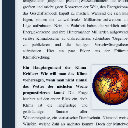
fehlgeleiteten (angeblich pseudo-)Wissenschafltern die Mach
größten und mächtigsten Konzernen der Welt, den Energiekonz
das Geschäftsmodell kaputt zu machen. Während die sich ku
fügen, können die 'Umweltfreaks' Milliarden aufwenden u
Lüge aufzubauen. Nein, in Wahrheit haben die wirklich mäc
Energiekonzerne und ihre Hintermänner Milliarden aufgewen
seriöse Klimaforscher zu diskreditieren, scheinbare 'Gegenbe
zu publizieren und die heutigen Verschwörungstheore
aufzubauen. Hier ein paar Fakten aus der Frühzei
Klimaforschung:
Ein Hauptargument der Klima-
Kritiker: Wie will man das Klima
vorhersagen, wenn man nicht einmal
das Wetter der nächsten Woche
prognostizieren kann?
Die Frage
leuchtet auf den ersten Blick ein, doch
Klima ist die langfristige und
großräumige Summe aller
Wetterereignisse, ein statistischer Durchschnitt. Niemand weis
Würfeln, welche Zahl als nächstes kommt: Doch der Mittelwe