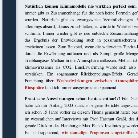
Natürlich können Klimamodelle nie wirklich perfekt sein.
immer gibt es Zusammenhänge für die noch keine Formeln ge
wurden. Natürlich gibt es zwangsweise Vereinfachungen. 
allerdings absurd, daraus zu schließen, es würde in Wahrheit w
schlimm. Immer wieder gibt es neu entdeckte Zusammenhäng
das Ergebnis der Entwicklung auch in pessimistischerem 
erscheinen lassen. Zum Beispiel, wenn die weltweiten Tundra
durch die Erwärmung auftauen und als Sumpf große Menge
Treibhaugases Methan in die Atmosphäre entlassen. Methan ist
klimawirksamer als CO2. EineErwärmung würde sich also s
verstärken. Ein sogenannter Rückkoppelungs-Effekt. Gera
Wechselwirkungen zwischen Atmosphär
Forschung über
Biosphäre
fand ich immer ausgesprochen spannend
Praktische Auswirkungen schon heute sichtbar!?!
Für Dsch
habe ich mir Anfang 2003 zunächst eigene Berichte angeschau
ich schon 15 Jahre vorher zu diesem Thema gemacht hatte: bas
im wesentlichen auf Interviews mit Prof Hartmut Graßl, der 
gerade Direktor des Hamburger Max-Planck-Institutes geworde
wie damalige Prognosen eingetroffen s
Es ist frappierend,