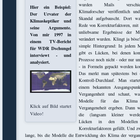
wurden Mails verschied
Hier ein Beispiel:
Klimaforscher veröffentlich u
Der Urvater der
Skandal aufgebauscht. Dort wa
Klimaskeptiker und
Rede von Korrekturfaktoren, mit
seine Argumente.
unliebsame Ergebnisse der Mo
Von mir 1997 in
verändert wurden. Klingt ja böse
einem TV-Bericht
simple Hintergrund: In jedem 
für WDR Dschungel
gibt es Lücken, bei denen kom
interviewt - und
Prozesse noch nicht - oder nur u
analysiert.
- in Formeln gepackt werden ko
Das merkt man spätestens bei 
Kontroll-Durchlauf. Man start
einem bekannten Ausgangspunk
Vergangenheit und schaut, wa
Modelle für das Klima
Klick auf Bild startet
Vergangeneheit ergeben. Dann 
Video!
die (langsam kleiner werde
Lücken in den Modellen
Korrekturfaktoren gefüllt. Und z
lange, bis die Modelle die Entwicklung des Klima der verga