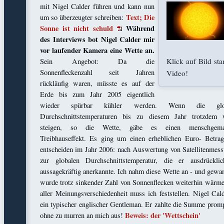
mit Nigel Calder führen und kann nun
Text; Die
um so überzeugter schreiben:
Sonne ist nicht schuld
Während
des Interviews bot Nigel Calder mir
vor laufender Kamera eine Wette an.
Klick auf Bild star
Sein Angebot: Da die
Sonnenfleckenzahl seit Jahren
Video!
rückläufig waren, müsste es auf der
Erde bis zum Jahr 2005 eigentlich
wieder spürbar kühler werden. Wenn die glob
Durchschnittstemperaturen bis zu diesem Jahr trotzdem w
steigen, so die Wette, gäbe es einen menschgema
Treibhauseffekt. Es ging um einen erheblichen Euro- Betra
entscheiden im Jahr 2006: nach Auswertung von Satellitenmes
zur globalen Durchschnittstemperatur, die er ausdrückli
aussagekräftig anerkannte. Ich nahm diese Wette an - und gewa
wurde trotz sinkender Zahl von Sonnenflecken weiterhin wärme
aller Meinungsverschiedenheit muss ich feststellen. Nigel Cald
ein typischer englischer Gentleman. Er zahlte die Summe prom
Beweis: der 'Wettschein'
ohne zu murren an mich aus!