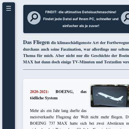
☰
FINDIT: die ultimative Dateisuchmaschine!
Findet jede Datei auf Ihrem PC, schneller und
einfacher als je zuvor!
Das Fliegen
die klimaschädigensste Art der Fortbewegu
durchaus auch seine Faszination, war allerdings nur selten
Thema für mich. Aber nicht nur die Geschichte der Boein
MAX hat dann doch einige TV-Minuten und Textzeilen verd
2020-2021:
BOEING, das
tödliche System
Mehr als ein Jahr lang durfte das
meistverkaufte Flugzeug der Welt nicht mehr fliegen. D
BOEING 737 MAX hatte sich bei zwei Abstürzen m