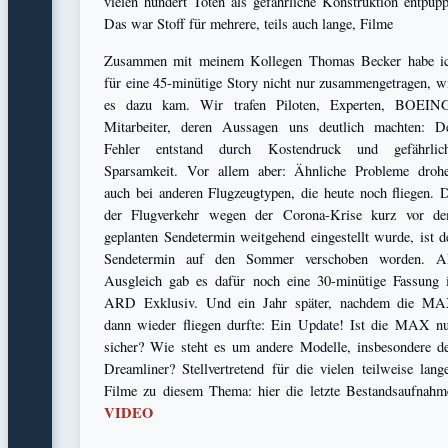
vielen hundert Toten als gefährliche Konstruktion entpupp
Das war Stoff für mehrere, teils auch lange, Filme
Zusammen mit meinem Kollegen Thomas Becker habe i
für eine 45-minütige Story nicht nur zusammengetragen, w
es dazu kam. Wir trafen Piloten, Experten, BOEIN
Mitarbeiter, deren Aussagen uns deutlich machten: D
Fehler entstand durch Kostendruck und gefährlic
Sparsamkeit. Vor allem aber: Ähnliche Probleme droh
auch bei anderen Flugzeugtypen, die heute noch fliegen. 
der Flugverkehr wegen der Corona-Krise kurz vor d
geplanten Sendetermin weitgehend eingestellt wurde, ist d
Sendetermin auf den Sommer verschoben worden. A
Ausgleich gab es dafür noch eine 30-minütige Fassung 
ARD Exklusiv. Und ein Jahr später, nachdem die M
dann wieder fliegen durfte: Ein Update! Ist die MAX n
sicher? Wie steht es um andere Modelle, insbesondere d
Dreamliner? Stellvertretend für die vielen teilweise lang
Filme zu diesem Thema: hier die letzte Bestandsaufnahm
VIDEO